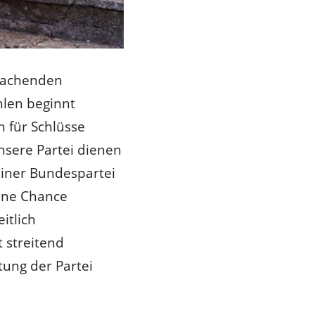
 machenden
len beginnt
 für Schlüsse
unsere Partei dienen
einer Bundespartei
eine Chance
itlich
 streitend
ung der Partei