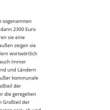
em sogenannten
n dann 2300 Euro
ren sie eine
außen zeigen sie
ndern wortwörtlich
i auch immer
Bund und Ländern
 (außer kommunale
oßteil der
er die geregelten
 Großteil der