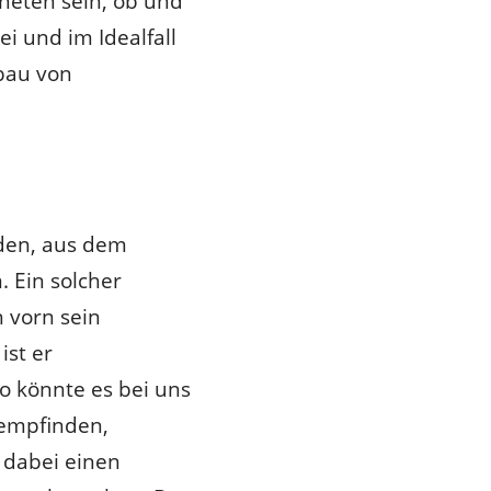
dneten sein, ob und
i und im Idealfall
bau von
rden, aus dem
 Ein solcher
h vorn sein
ist er
 So könnte es bei uns
g empfinden,
 dabei einen