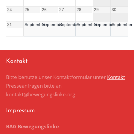
24
25
26
27
28
29
30
31
September
September
September
September
September
September
Kontakt
Bitte benutze unser Kontaktformular unter
Kontakt
Presseanfragen bitte an
kontakt@bewegungslinke.org
Impressum
BAG Bewegungslinke