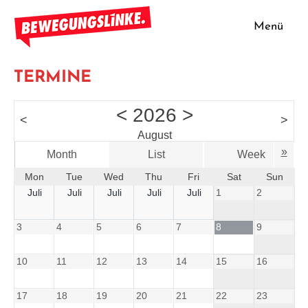
Zum
Inhalt
Menü
Bewegungslinke
springen
TERMINE
<
2026
>
<
>
August
»
Month
List
Week
Mon
Tue
Wed
Thu
Fri
Sat
Sun
Juli
Juli
Juli
Juli
Juli
1
2
3
4
5
6
7
8
9
10
11
12
13
14
15
16
17
18
19
20
21
22
23