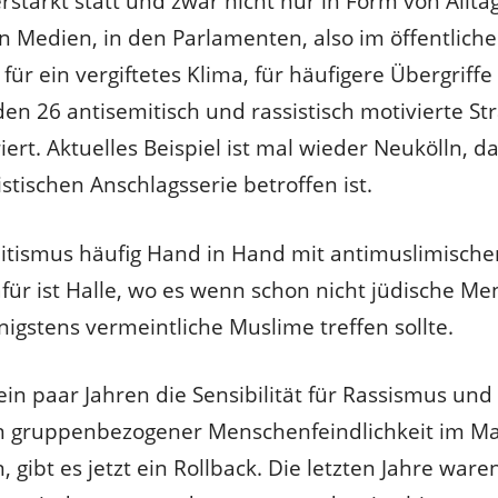
rstärkt statt und zwar nicht nur in Form von Allta
n Medien, in den Parlamenten, also im öffentliche
für ein vergiftetes Klima, für häufigere Übergriff
den 26 antisemitisch und rassistisch motivierte Str
iert. Aktuelles Beispiel ist mal wieder Neukölln, d
stischen Anschlagsserie betroffen ist.
itismus häufig Hand in Hand mit antimuslimisch
afür ist Halle, wo es wenn schon nicht jüdische Me
igstens vermeintliche Muslime treffen sollte.
in paar Jahren die Sensibilität für Rassismus und
 gruppenbezogener Menschenfeindlichkeit im M
gibt es jetzt ein Rollback. Die letzten Jahre war