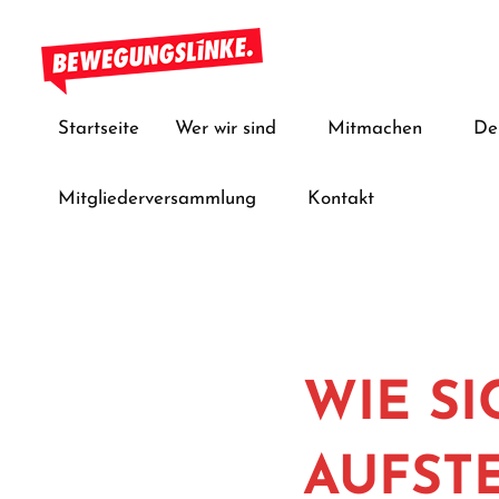
Zum
Inhalt
springen
Bewegungslinke
Startseite
Wer wir sind
Mitmachen
De
Mitgliederversammlung
Kontakt
WIE SI
AUFST