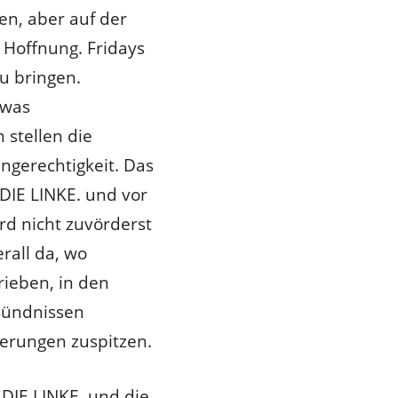
en, aber auf der
Hoffnung. Fridays
zu bringen.
twas
stellen die
gerechtigkeit. Das
DIE LINKE. und vor
rd nicht zuvörderst
rall da, wo
rieben, in den
 Bündnissen
derungen zuspitzen.
DIE LINKE. und die