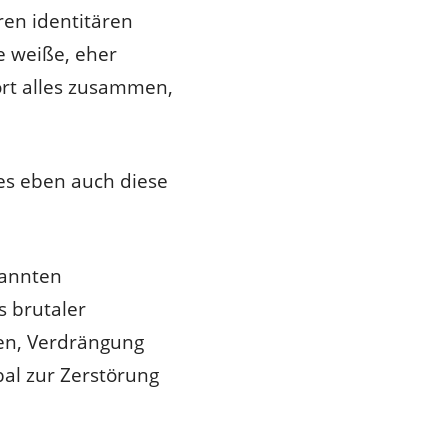
ren identitären
he weiße, eher
ört alles zusammen,
es eben auch diese
nannten
s brutaler
ten, Verdrängung
bal zur Zerstörung