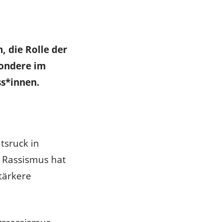
, die Rolle der
sondere im
s*innen.
tsruck in
e Rassismus hat
tärkere