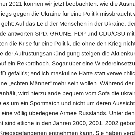
er 2021 können wir jetzt beobachten, wie die Ausn
riegs gegen die Ukraine für eine Politik missbraucht 
geht: Auf das Leid der Menschen in der Ukraine, d
nde antworten SPD, GRÜNE, FDP und CDU/CSU mit 
en die Krise für eine Politik, die ohne den Krieg nic
lge der Aufrüstungsankündigung steigen die Aktienku
f ein Rekordhoch. Sogar über eine Wiedereinsetzu
AfD gefällt’s; endlich maskuline Härte statt verweichl
ine „echten Männer“ mehr sein wollen. Während der K
n anhält, wird hierzulande bequem vom Sofa die ukra
ge es um ein Sportmatch und nicht um deren Aussicht
ine völlig überlegene Armee Russlands. Unter den
t sind etliche in den Jahren 2000, 2001, 2002 gebor
Kriegsgefangenen entnehmen kann. Sie haben verdr