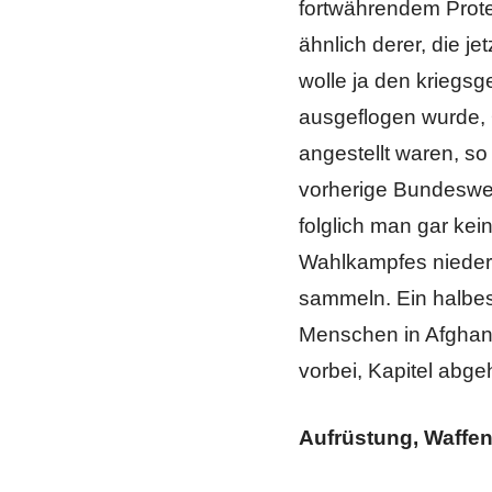
fortwährendem Prote
ähnlich derer, die j
wolle ja den kriegsg
ausgeflogen wurde,
angestellt waren, so
vorherige Bundeswe
folglich man gar kei
Wahlkampfes niederg
sammeln. Ein halbes 
Menschen in Afghani
vorbei, Kapitel abge
Aufrüstung, Waffen