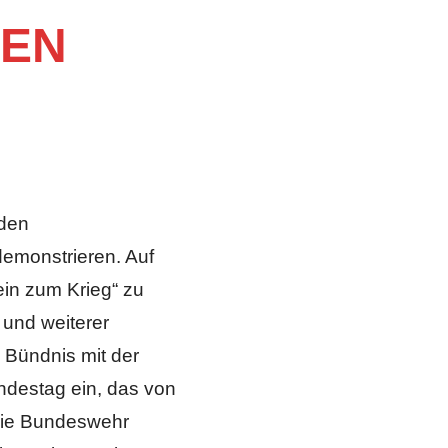
VEN
 den
demonstrieren. Auf
ein zum Krieg“ zu
 und weiterer
m Bündnis mit der
destag ein, das von
 die Bundeswehr