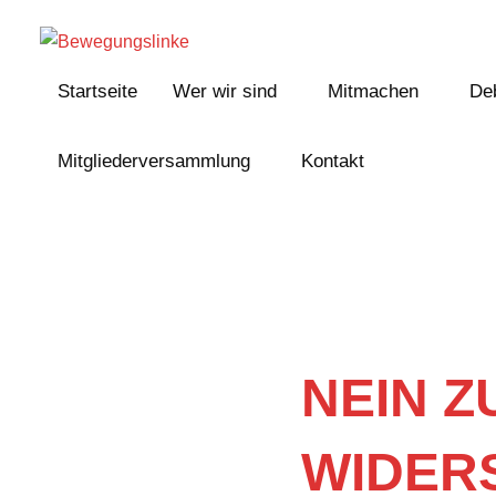
Zum
Inhalt
Bewegungslinke
springen
Startseite
Wer wir sind
Mitmachen
De
Mitgliederversammlung
Kontakt
NEIN Z
WIDER