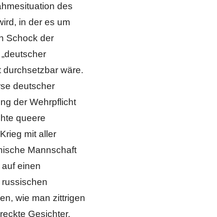
ahmesituation des
wird, in der es um
en Schock der
„deutscher
ht durchsetzbar wäre.
rse deutscher
ng der Wehrpflicht
ichte queere
rieg mit aller
inische Mannschaft
 auf einen
 russischen
en, wie man zittrigen
eckte Gesichter,