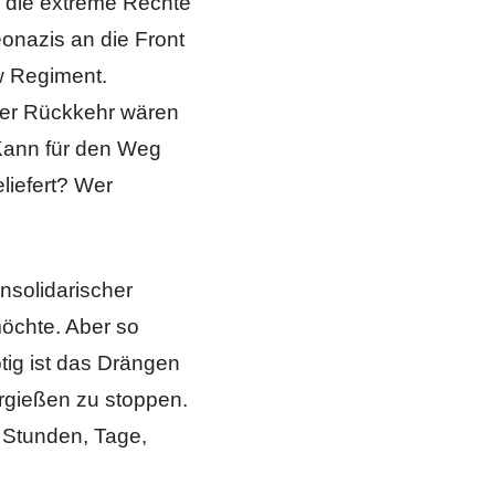
r die extreme Rechte
eonazis an die Front
ow Regiment.
rer Rückkehr wären
 Kann für den Weg
liefert? Wer
nsolidarischer
möchte. Aber so
ötig ist das Drängen
ergießen zu stoppen.
 Stunden, Tage,