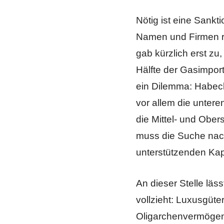
Nötig ist eine Sankt
Namen und Firmen ru
gab kürzlich erst z
Hälfte der Gasimpor
ein Dilemma: Habeck
vor allem die untere
die Mittel- und Obe
muss die Suche nach
unterstützenden Kapi
An dieser Stelle läs
vollzieht: Luxusgüt
Oligarchenvermögen i