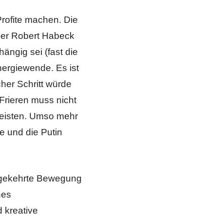
Profite machen. Die
ler Robert Habeck
ängig sei (fast die
nergiewende. Es ist
her Schritt würde
Frieren muss nicht
 leisten. Umso mehr
e und die Putin
 umgekehrte Bewegung
hes
d kreative