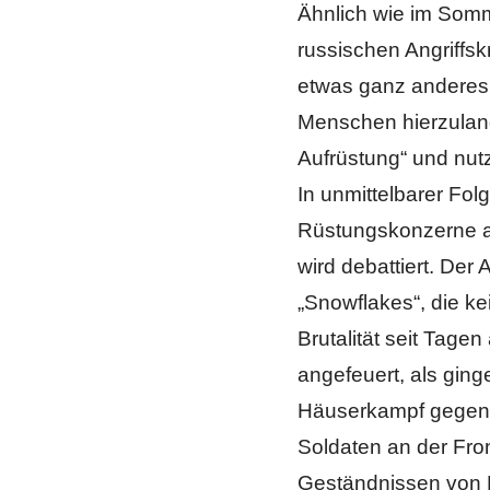
Ähnlich wie im Somm
russischen Angriffsk
etwas ganz anderes 
Menschen hierzula
Aufrüstung“ und nutz
In unmittelbarer Fo
Rüstungskonzerne au
wird debattiert. Der 
„Snowflakes“, die ke
Brutalität seit Tage
angefeuert, als gin
Häuserkampf gegen e
Soldaten an der Fron
Geständnissen von 