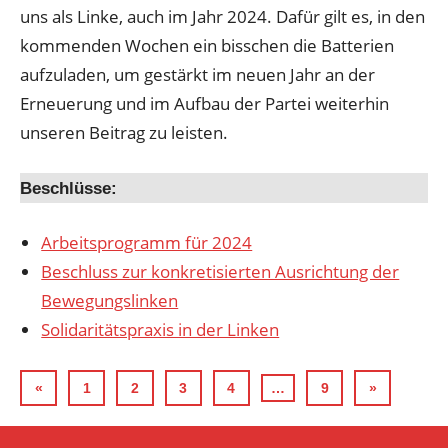
uns als Linke, auch im Jahr 2024. Dafür gilt es, in den
kommenden Wochen ein bisschen die Batterien
aufzuladen, um gestärkt im neuen Jahr an der
Erneuerung und im Aufbau der Partei weiterhin
unseren Beitrag zu leisten.
Beschlüsse:
Arbeitsprogramm für 2024
Beschluss zur konkretisierten Ausrichtung der
Bewegungslinken
Solidaritätspraxis in der Linken
SEITENNUMMERIERUNG
Vorherige
Nächste
«
1
2
3
4
…
9
»
Beiträge
Beiträge
DER