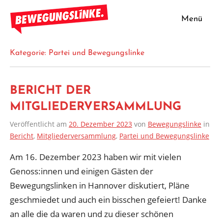
Zum
Inhalt
Menü
Bewegungslinke
springen
Kategorie:
Partei und Bewegungslinke
BERICHT DER
MITGLIEDERVERSAMMLUNG
Veröffentlicht am
20. Dezember 2023
von
Bewegungslinke
in
Bericht
,
Mitgliederversammlung
,
Partei und Bewegungslinke
Am 16. Dezember 2023 haben wir mit vielen
Genoss:innen und einigen Gästen der
Bewegungslinken in Hannover diskutiert, Pläne
geschmiedet und auch ein bisschen gefeiert! Danke
an alle die da waren und zu dieser schönen