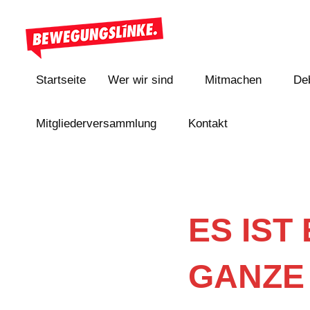
Zum
Inhalt
Bewegungslinke
springen
Startseite
Wer wir sind
Mitmachen
De
Mitgliederversammlung
Kontakt
ES IST
GANZE