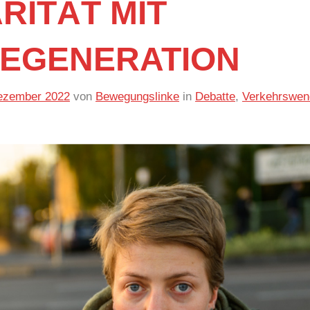
RITÄT MIT
TEGENERATION
ezember 2022
von
Bewegungslinke
in
Debatte
,
Verkehrswen